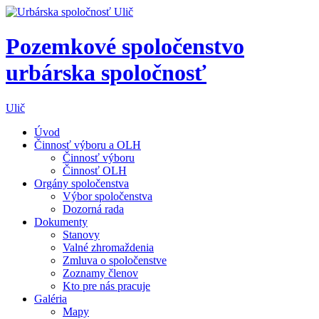
Pozemkové spoločenstvo
urbárska spoločnosť
Ulič
Úvod
Činnosť výboru a OLH
Činnosť výboru
Činnosť OLH
Orgány spoločenstva
Výbor spoločenstva
Dozorná rada
Dokumenty
Stanovy
Valné zhromaždenia
Zmluva o spoločenstve
Zoznamy členov
Kto pre nás pracuje
Galéria
Mapy